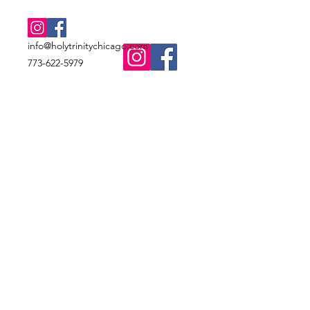
info@holytrinitychicago.com
773-622-5979